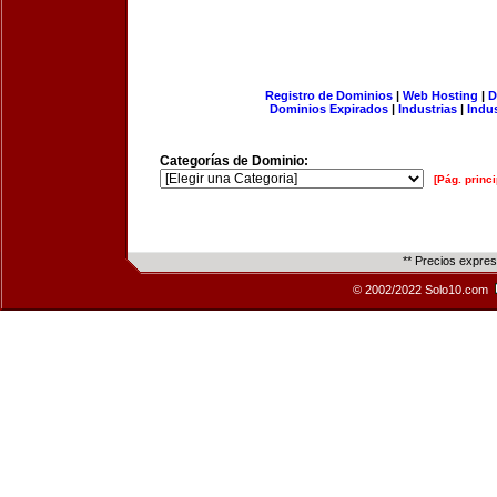
Registro de Dominios
|
Web Hosting
|
D
Dominios Expirados
|
Industrias
|
Indu
Categorías de Dominio:
[Pág. princi
** Precios expre
© 2002/2022 Solo10.com