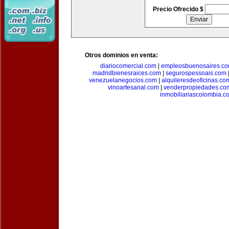
Precio Ofrecido $
Otros dominios en venta:
diariocomercial.com
|
empleosbuenosaires.c
madridbienesraices.com
|
segurospessoais.com
venezuelanegocios.com
|
alquileresdeoficinas.co
vinoartesanal.com
|
venderpropiedades.co
inmobiliariascolombia.c