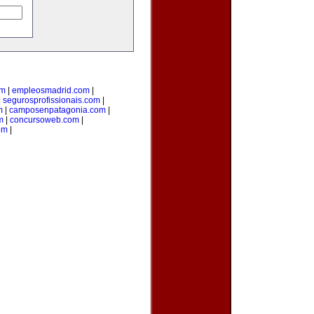
om
|
empleosmadrid.com
|
|
segurosprofissionais.com
|
m
|
camposenpatagonia.com
|
m
|
concursoweb.com
|
om
|