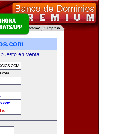
ios.com
 puesto en Venta
OCIOS.COM
s.com
a!
os.com
tas