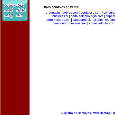
Otros dominios en venta:
uruguayinmuebles.com
|
ventajoso.com
|
consult
business.cr
|
portaldetecnologia.com
|
capac
agromercado.net
|
cantoprofesional.com
|
redfam
directorioprofesional.net
|
apuestadigital.co
Registro de Dominios
|
Web Hosting
|
D