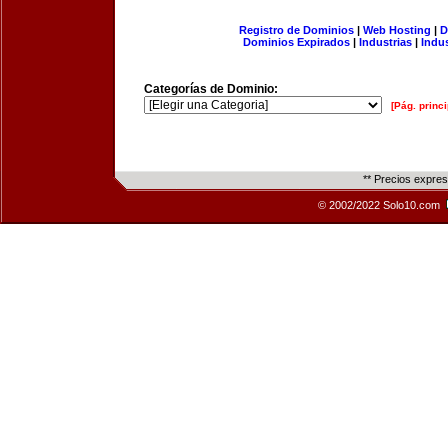
Registro de Dominios
|
Web Hosting
|
D
Dominios Expirados
|
Industrias
|
Indu
Categorías de Dominio:
[Pág. princi
** Precios expre
© 2002/2022 Solo10.com