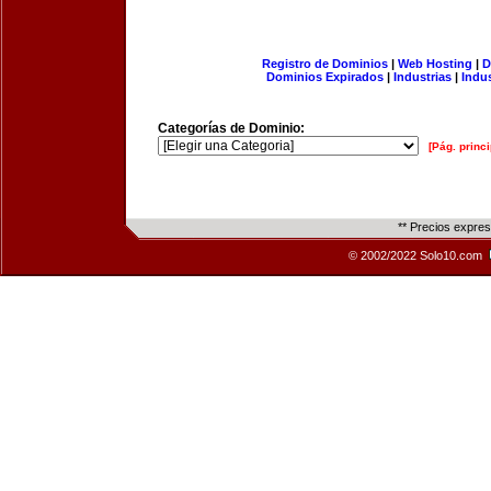
Registro de Dominios
|
Web Hosting
|
D
Dominios Expirados
|
Industrias
|
Indu
Categorías de Dominio:
[Pág. princi
** Precios expre
© 2002/2022 Solo10.com