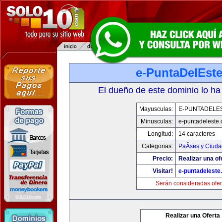
e-PuntaDelEst
El dueño de este dominio lo ha
Mayusculas:
E-PUNTADELE
Minusculas:
e-puntadeleste
Longitud:
14 caracteres
Categorias:
PaÃ­ses y Ciud
Precio:
Realizar una of
Visitar!
e-puntadeleste
Serán consideradas ofer
Realizar una Oferta