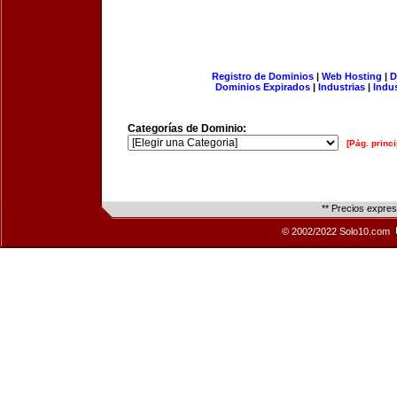
Registro de Dominios
|
Web Hosting
|
D
Dominios Expirados
|
Industrias
|
Indu
Categorías de Dominio:
[Pág. princi
** Precios expre
© 2002/2022 Solo10.com