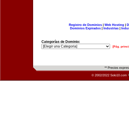
Registro de Dominios
|
Web Hosting
|
D
Dominios Expirados
|
Industrias
|
Indu
Categorías de Dominio:
[Pág. princi
** Precios expre
© 2002/2022 Solo10.com