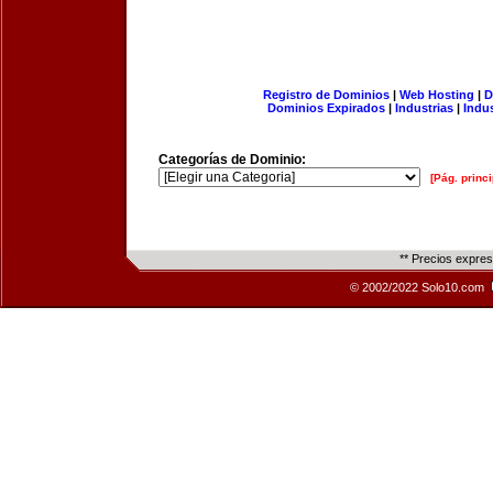
Registro de Dominios
|
Web Hosting
|
D
Dominios Expirados
|
Industrias
|
Indu
Categorías de Dominio:
[Pág. princi
** Precios expre
© 2002/2022 Solo10.com