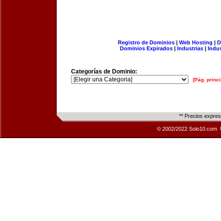
Registro de Dominios
|
Web Hosting
|
D
Dominios Expirados
|
Industrias
|
Indu
Categorías de Dominio:
[Pág. princi
** Precios expre
© 2002/2022 Solo10.com