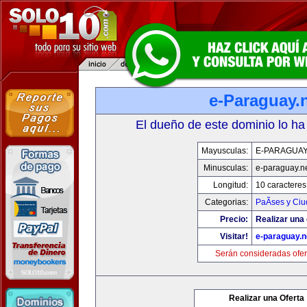
e-Paraguay.
El dueño de este dominio lo ha
Mayusculas:
E-PARAGUAY
Minusculas:
e-paraguay.n
Longitud:
10 caracteres
Categorias:
PaÃ­ses y Ci
Precio:
Realizar una 
Visitar!
e-paraguay.n
Serán consideradas ofer
Realizar una Oferta