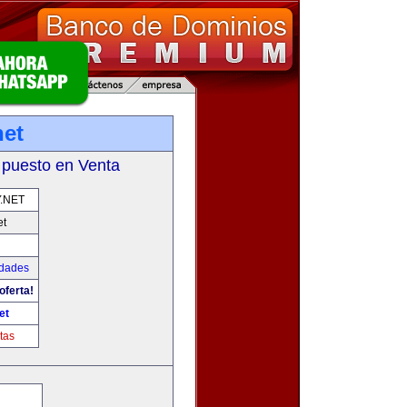
net
 puesto en Venta
.NET
et
udades
oferta!
et
tas