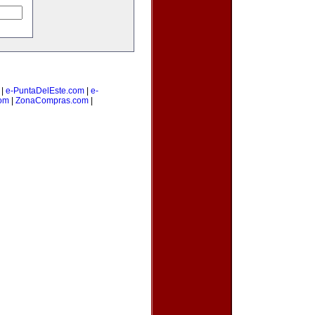
|
e-PuntaDelEste.com
|
e-
om
|
ZonaCompras.com
|