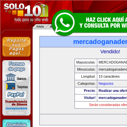
mercadoganade
Vendido!
Mayusculas:
MERCADOGANA
Minusculas:
mercadoganadero
Longitud:
15 caracteres
Categorias:
Negocios
Precio:
Realizar una ofer
Visitar!
mercadoganader
Serán consideradas ofer