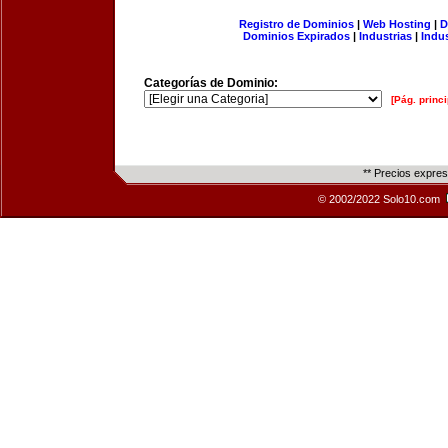
Registro de Dominios
|
Web Hosting
|
D
Dominios Expirados
|
Industrias
|
Indu
Categorías de Dominio:
[Pág. princi
** Precios expre
© 2002/2022 Solo10.com