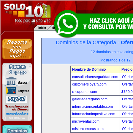
Dominios de la Categoría -
Ofer
12 dominios en esta categ
Mostrando 1 de 12
Nombre de Dominio
Precio
consultoriaenseguridad.com
Oferta
customersloyalty.com
Oferta
e-cupones.com
$750.
galeriaderegalos.com
Oferta
informacioncontable.com
Oferta
informacionimpositiva.com
Oferta
microventas.com
Oferta
mistercompras.com
Oferta