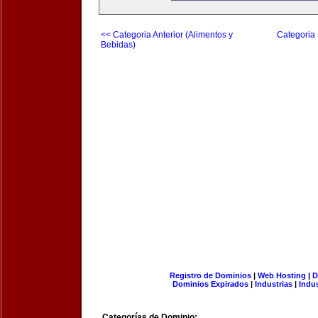
<< Categoria Anterior (Alimentos y
Categoria 
Bebidas)
Registro de Dominios
|
Web Hosting
|
D
Dominios Expirados
|
Industrias
|
Indu
Categorías de Dominio: