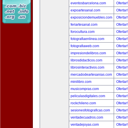
eventosbarcelona.com
Ofertar
expoartesanal.com
Ofertar
exposiciondemuebles.com
Ofertar
feriartesanal.com
Ofertar
forocultura.com
Ofertar
fotografiaenlinea.com
Ofertar
fotografiaweb.com
Ofertar
impresiondelibros.com
Ofertar
librosdidacticos.com
Ofertar
librosinteractivos.com
Ofertar
mercadodeartesanias.com
Ofertar
minilibro.com
Ofertar
musicompras.com
Ofertar
peliculasdigitales.com
Ofertar
rockchileno.com
Ofertar
sesionesfotograficas.com
Ofertar
ventadecuadros.com
Ofertar
ventadejoyas.com
Ofertar